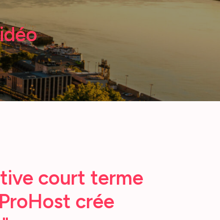
vidéo
tive court terme
ProHost crée