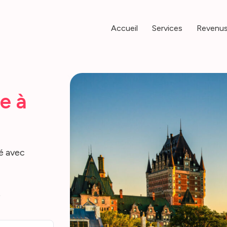
Accueil
Services
Revenus
e à
é avec
t